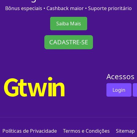
Bônus especiais • Cashback maior • Suporte prioritário
Saiba Mais
CADASTRE-SE
Acessos
Login
Políticas de Privacidade
Termos e Condições
Sitemap