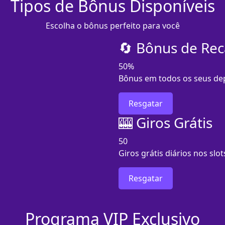
Tipos de Bônus Disponíveis
Escolha o bônus perfeito para você
🔄 Bônus de Re
50%
Bônus em todos os seus de
Resgatar
🎰 Giros Grátis
50
Giros grátis diários nos slot
Resgatar
Programa VIP Exclusivo