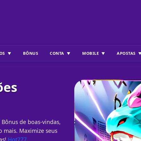
OS
BÔNUS
CONTA
MOBILE
APOSTAS
ões
! Bônus de boas-vindas,
o mais. Maximize seus
as!
Hot777