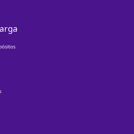
carga
pósitos
s