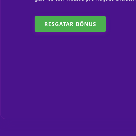
RESGATAR BÔNUS