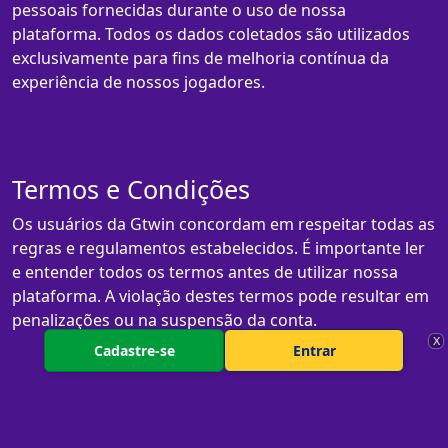
pessoais fornecidas durante o uso de nossa
plataforma. Todos os dados coletados são utilizados
exclusivamente para fins de melhoria contínua da
experiência de nossos jogadores.
Termos e Condições
Os usuários da Gtwin concordam em respeitar todas as
regras e regulamentos estabelecidos. É importante ler
e entender todos os termos antes de utilizar nossa
plataforma. A violação destes termos pode resultar em
penalizações ou na suspensão da conta.
X
Cadastre-se
Entrar