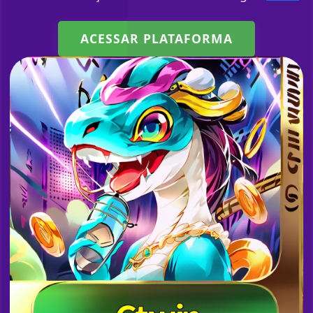
ACESSAR PLATAFORMA