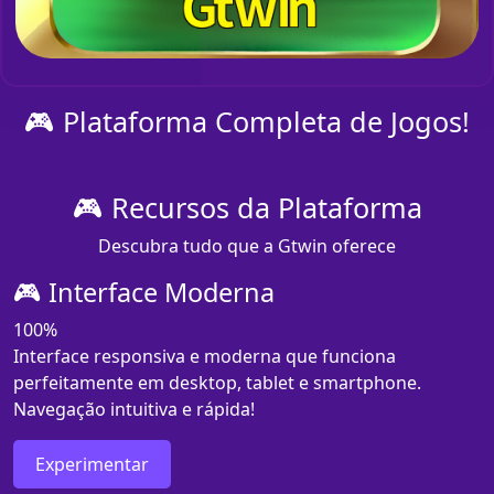
🎮 Plataforma Completa de Jogos!
🎮 Recursos da Plataforma
Descubra tudo que a Gtwin oferece
🎮 Interface Moderna
100%
Interface responsiva e moderna que funciona
perfeitamente em desktop, tablet e smartphone.
Navegação intuitiva e rápida!
Experimentar